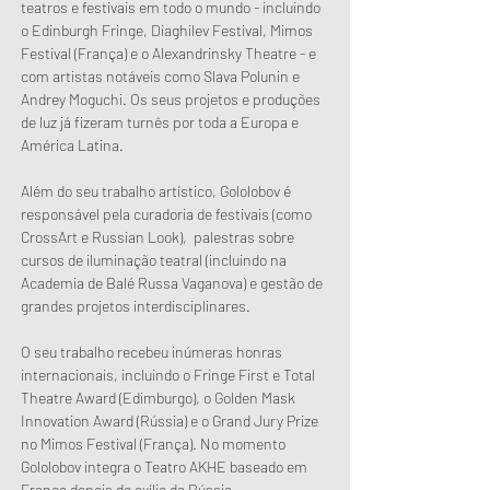
teatros e festivais em todo o mundo - incluindo 
o Edinburgh Fringe, Diaghilev Festival, Mimos 
Festival (França) e o Alexandrinsky Theatre - e 
com artistas notáveis como Slava Polunin e 
Andrey Moguchi. Os seus projetos e produções 
de luz já fizeram turnês por toda a Europa e 
América Latina.
Além do seu trabalho artístico, Gololobov é 
responsável pela curadoria de festivais (como 
CrossArt e Russian Look),  palestras sobre 
cursos de iluminação teatral (incluindo na 
Academia de Balé Russa Vaganova) e gestão de 
grandes projetos interdisciplinares.
O seu trabalho recebeu inúmeras honras 
internacionais, incluindo o Fringe First e Total 
Theatre Award (Edimburgo), o Golden Mask 
Innovation Award (Rússia) e o Grand Jury Prize 
no Mimos Festival (França). No momento 
Gololobov integra o Teatro AKHE baseado em 
França depois do exílio da Rússia.