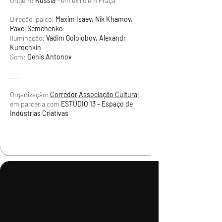
Origem:
Russia
- em exílio em Fraça
Direção, palco:
Maxim Isaev, Nik Khamov,
Pavel Semchenko
Iluminação:
Vadim Gololobov, Alexandr
Kurochkin
Som:
Denis Antonov
___
Organização:
Corredor Associação Cultural
em parceria com
ESTÚDIO 13 - Espaço de
Indústrias Criativas