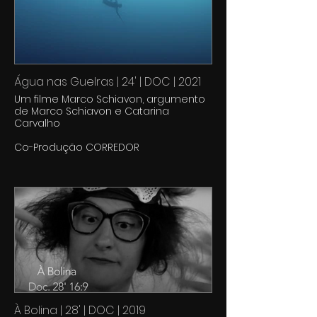
Água nas Guelras | 24' | DOC | 2021
Um filme Marco Schiavon, argumento
de Marco Schiavon e Catarina
Carvalho
Co-Produção CORREDOR
À Bolina | 28' | DOC | 2019