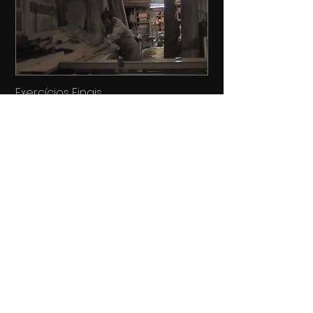
Exercícios Finais
Cine Oficinas Corredor
PORTUGUÊS
CINEMA
| REALIZAÇÕES EM
RESIDÊNCIA
"
FILMAR A PAISAGEM"