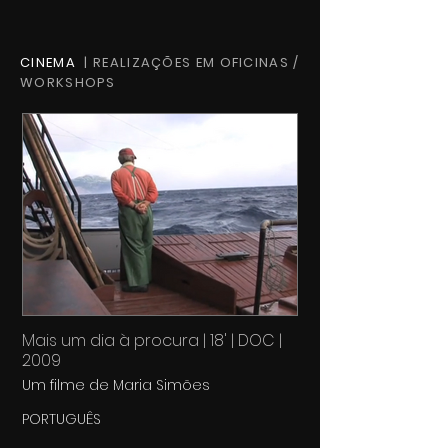
CORREDOR
CINEMA
| REALIZAÇÕES EM OFICINAS /
WORKSHOPS
Mais um dia à procura | 18' | DOC |
2009
Um filme de Maria Simões
PORTUGUÊS