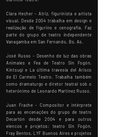
Clara Hecher -
Atriz, figurinista e artista
visual. Desde 2004 trabalha em design e
realização de figurino e cenografia. Faz
parte do grupo de teatro independente
Vanagamba em San Fernando, Bs. As.
José Russo -
Desenho de luz das obras
Animales e Fea de Teatro Sin Fogón,
Kintsugi e La última travesía del Arisco
de El Carmelo Teatro. Trabalha também
como dramaturgo e diretor teatral sob o
heterónimo de Leonardo Martínez Russo.
Juan Frache -
Compositor e intérprete
para as encenações do grupo de teatro
Decartón desde 2004 e para outros
elencos e projetos: teatro Sin Fogón,
Fray Bentos, LYF Buenos Aires e projetos