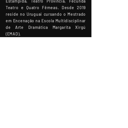
Estampida, Teatro Província, Fecunda
Teatro e Quatro Fêmeas. Desde 2019
reside no Uruguai cursando o Mestrado
em Encenação na Escola Multidisciplinar
de Arte Dramática Margarita Xirgú
(EMAD).
Leonardo Martínez
Encenador, Dramaturgo e Ator. Já
dirigiu mais de 25 espetáculos teatrais
estreados em diversas cidades de
Uruguai. Participou com seus
espetáculos em Festivais Internacionais
na Argentina, Chile e Bolívia assim como
em sucessivas edições do FIDAE e da
BIENAL DE TEATROS DO INTERIOR.
Atualmente é Diretor Artístico e Gestor
da Liga de Artes Cênicas do Litoral.