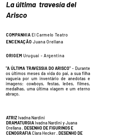
La última travesía del
Arisco
COMPANHIA
El Carmelo Teatro
ENCENAÇÃO
Juana Orellana
ORIGEM
Uruguai - Argentina
"A ÚLTIMA TRAVESSIA DO ARISCO"
- Durante
os últimos meses da vida do pai, a sua filha
vagueia por um inventário de anedotas e
imagens: cowboys, festas, leões, filmes,
medalhas, uma última viagem e um eterno
abraço.
​ATRIZ
Ivadna Nardini
DRAMATURGIA
Ivadna Nardini y Juana
Orellana
.
DESENHO DE FIGURINOS E
CENOGRAFIA
Clara Hecker
.
DESENHO DE