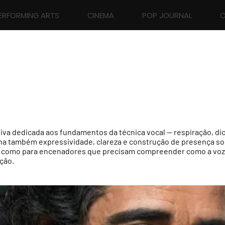
ERFORMING ARTS
CINEMA
POP JOURNAL
C
va dedicada aos fundamentos da técnica vocal — respiração, dic
ha também expressividade, clareza e construção de presença son
s como para encenadores que precisam compreender como a voz 
ção.