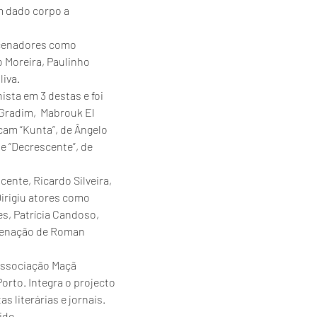
m dado corpo a 
ncenadores como 
 Moreira, Paulinho 
liva.
sta em 3 destas e foi 
 Gradim,  Mabrouk El 
cam “Kunta”, de Ângelo 
e “Decrescente”, de 
nte, Ricardo Silveira, 
Dirigiu atores como 
s, Patrícia Candoso, 
ncenação de Roman 
 associação Maçã 
orto. Integra o projecto 
 literárias e jornais. 
ido.