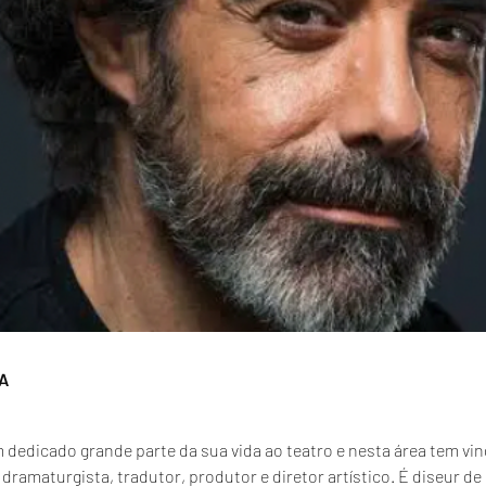
A
 dedicado grande parte da sua vida ao teatro e nesta área tem vin
dramaturgista, tradutor, produtor e diretor artístico. É diseur de