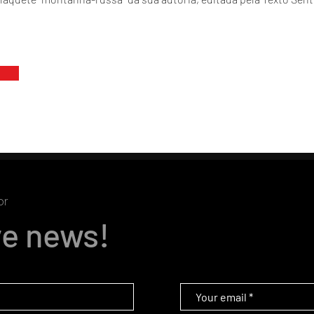
or
ve news!