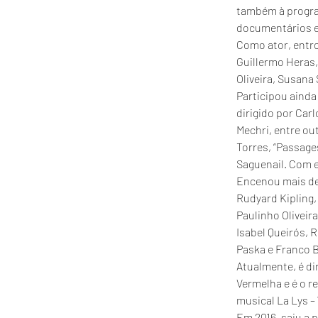
também à program
documentários e 
Como ator, entr
Guillermo Heras,
Oliveira, Susana
Participou ainda
dirigido por Carl
Mechri, entre ou
Torres, “Passage
Saguenail. Com e
Encenou mais de 
Rudyard Kipling, 
Paulinho Oliveir
Isabel Queirós, 
Paska e Franco B
Atualmente, é di
Vermelha e é o r
musical La Lys – 
Em 2016, saiu a 