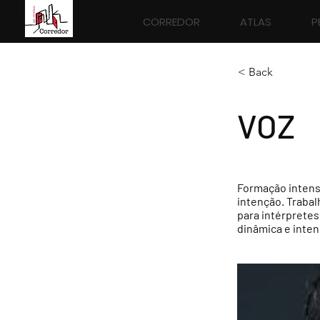
CORREDOR
ATLAS
P
< Back
VOZ
Formação intensi
intenção. Trabal
para intérprete
dinâmica e inten