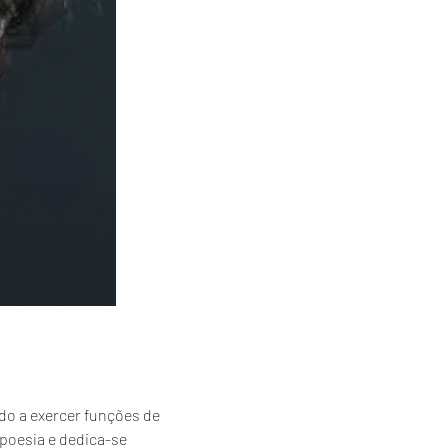
do a exercer funções de 
 poesia e dedica-se 