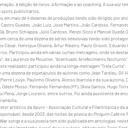
ação, à edição de livros, à formação e ao coaching. A sua voz te
spots publicitários.
ou em mais de 4 dezenas de produções tendo sido dirigido por e
 Castro Guedes, João Luiz, José Martins, João Cardoso, Fernando
 Sá, Bruno Schiappa, Júlio Cardoso, Renzo Sicco e Manoel Guede O
 em cerca de uma dezena de séries televisivas tendo sido protagoni
os César, Henrique Oliveira, Artur Ribeiro, Paulo Grisolli, Eduardo
tros. Participou ainda em várias curtas-metragens, onde se desta
s”, de Laurence de Moustier, “Acentuado Arrefecimento Nocturno” 
ste realizador participou ainda na longa-metragem “Trela Curta”.
uma dezena de espetáculos de autores como Jean Tardieu, Gil Vice
Pierre Louÿs, Paulinho Oliveira, Alonso Ibarrola e da sua autoria. 
a, Odete Mosso, Fernando Fernandes (FF), Sílvia Santos, Hugo Torre
Rui Pena, Jorge Loureiro, entre outros. Foi ainda assistente de e
rambilla.
retor artístico da Apuro – Associação Cultural e Filantrópica e da
esponsável, desde 2003, das noites de poesia do Pinguim Café no P
War songs e a sua poesia tem sido publicada em antologias, revistas
plaquete “montanha-russa” da sua autoria, editada pela Texto Sent