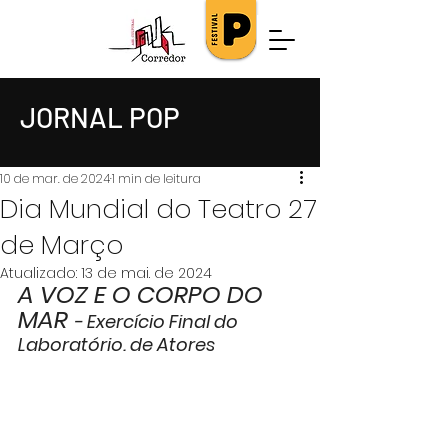
JORNAL POP
10 de mar. de 2024
1 min de leitura
Dia Mundial do Teatro 27
de Março
Atualizado:
13 de mai. de 2024
A VOZ E O CORPO DO 
MAR 
- Exercício Final do 
Laboratório.
 de
 Atores